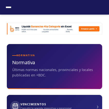
Ir
al
contenido
NORMATIVA
Normativa
Últimas normas nacionales, provinciales y locales
publicadas en +BDC.
›
VENCIMIENTOS
Consultá la agenda impositiva y previsional