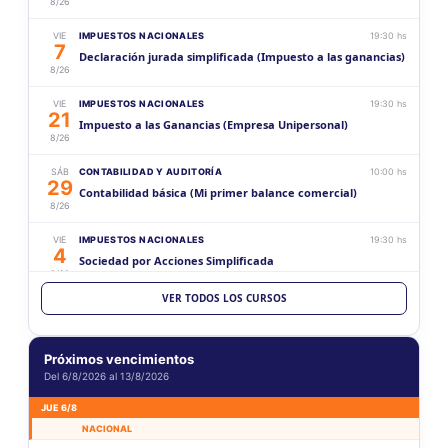
8/26
VIE
IMPUESTOS NACIONALES
19:30 hs
7
Declaración jurada simplificada (Impuesto a las ganancias)
8/26
VIE
IMPUESTOS NACIONALES
19:30 hs
21
Impuesto a las Ganancias (Empresa Unipersonal)
8/26
SÁB
CONTABILIDAD Y AUDITORÍA
10:00 hs
29
Contabilidad básica (Mi primer balance comercial)
8/26
VIE
IMPUESTOS NACIONALES
19:30 hs
4
Sociedad por Acciones Simplificada
9/26
VER TODOS LOS CURSOS
VIE
CONTABILIDAD Y AUDITORÍA
19:30 hs
18
Aspectos generales sobre la documentación para
9/26
sociedades
Próximos vencimientos
Del 6/8/2026 al 13/8/2026
SÁB
CONTABILIDAD Y AUDITORÍA
10:00 hs
19
Contabilidad intermedia (Mi primer balance comercial)
JUE 6/8
9/26
NACIONAL