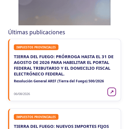
ENTRE RIOS
VIE
ENTRE RIOS
7
Ag. Ret. Imp. Prof. Lib. EERR
CUIT 5-6-7-8-9-…
Últimas publicaciones
VIE
ENTRE RIOS
7
Agentes Ret. y Perc. E. Rios
IMPUESTOS PROVINCIALES
CUIT 5-6-7-8-9-…
TIERRA DEL FUEGO: PRÓRROGA HASTA EL 31 DE
JUJUY
AGOSTO DE 2026 PARA HABILITAR EL PORTAL
FEDERAL TRIBUTARIO Y EL DOMICILIO FISCAL
VIE
JUJUY
7
ELECTRÓNICO FEDERAL.
Agentes Ret. Perc. Jujuy
CUIT 0-1-2-3-4-…
Resolución General AREF (Tierra del Fuego) 500/2026
LA RIOJA
↗
06/08/2026
VIE
LA RIOJA
7
Agentes Percepcion La Rioja
CUIT 5-6-7-8-9-…
IMPUESTOS PROVINCIALES
VIE
LA RIOJA
7
TIERRA DEL FUEGO: NUEVOS IMPORTES FIJOS
Agentes Retencion La Rioja