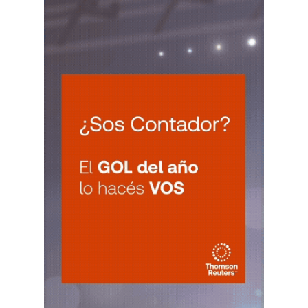
JUE
LA RIOJA
6
Agentes Retencion La Rioja
CUIT 0-1-2-3-4-…
VIE 7/8
NACIONAL
VIE
NACIONAL
7
Agentes SIRCAR 2a Quinc
CUIT 0-1-2-3-4-…
VIE
NACIONAL
7
Autonomos
CUIT 7-8-9-…
VIE
NACIONAL
7
Contr. Fiscal Nueva Tecn. MT
CUIT 0-1-2-3-4-5-6-7-8-9-…
C.A.B.A.
VIE
C.A.B.A.
7
Agentes Recaudac CABA e-Arciba
CUIT 0-1-2-3-4-5-6-7-8-9-…