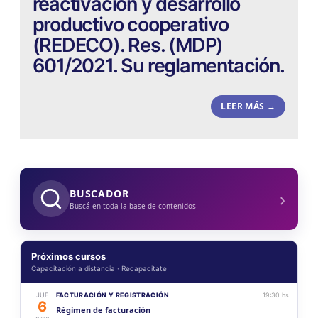
reactivación y desarrollo
productivo cooperativo
(REDECO). Res. (MDP)
601/2021. Su reglamentación.
LEER MÁS →
›
BUSCADOR
Buscá en toda la base de contenidos
Próximos cursos
Capacitación a distancia · Recapacitate
JUE
FACTURACIÓN Y REGISTRACIÓN
19:30 hs
6
Régimen de facturación