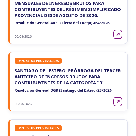
MENSUALES DE INGRESOS BRUTOS PARA
CUIT 5-6-7-8-9-…
CONTRIBUYENTES DEL RÉGIMEN SIMPLIFICADO
PROVINCIAL DESDE AGOSTO DE 2026.
NEUQUEN
Resolución General AREF (Tierra del Fuego) 464/2026
VIE
NEUQUEN
7
Agentes Ret. y Percep. Neuquen
↗
CUIT 3-…
06/08/2026
IMPUESTOS PROVINCIALES
SANTIAGO DEL ESTERO: PRÓRROGA DEL TERCER
ANTICIPO DE INGRESOS BRUTOS PARA
CONTRIBUYENTES DE LA CATEGORÍA “B”.
Resolución General DGR (Santiago del Estero) 28/2026
↗
06/08/2026
IMPUESTOS PROVINCIALES