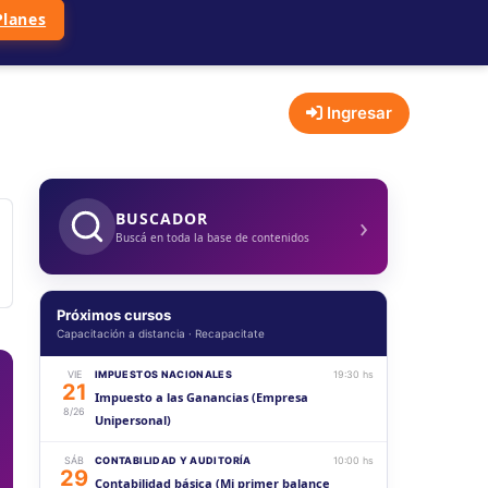
Planes
Ingresar
›
BUSCADOR
Buscá en toda la base de contenidos
Próximos cursos
Capacitación a distancia · Recapacitate
VIE
IMPUESTOS NACIONALES
19:30 hs
21
Impuesto a las Ganancias (Empresa
8/26
Unipersonal)
SÁB
CONTABILIDAD Y AUDITORÍA
10:00 hs
29
Contabilidad básica (Mi primer balance