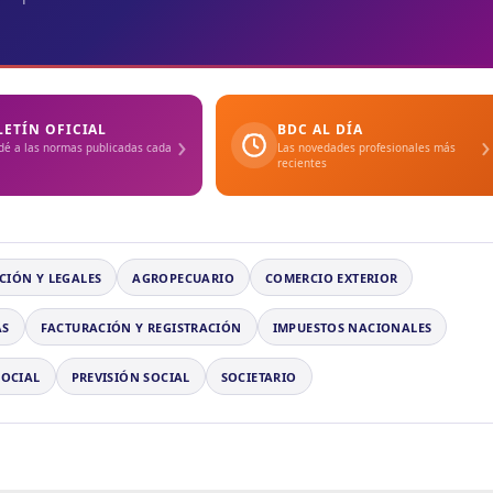
LETÍN OFICIAL
BDC AL DÍA
›
›
dé a las normas publicadas cada
Las novedades profesionales más
recientes
CIÓN Y LEGALES
AGROPECUARIO
COMERCIO EXTERIOR
AS
FACTURACIÓN Y REGISTRACIÓN
IMPUESTOS NACIONALES
SOCIAL
PREVISIÓN SOCIAL
SOCIETARIO