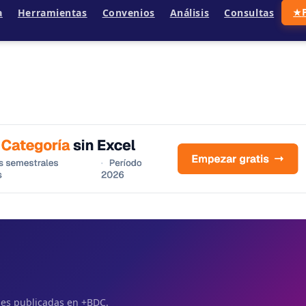
a
Herramientas
Convenios
Análisis
Consultas
★
ales publicadas en +BDC.