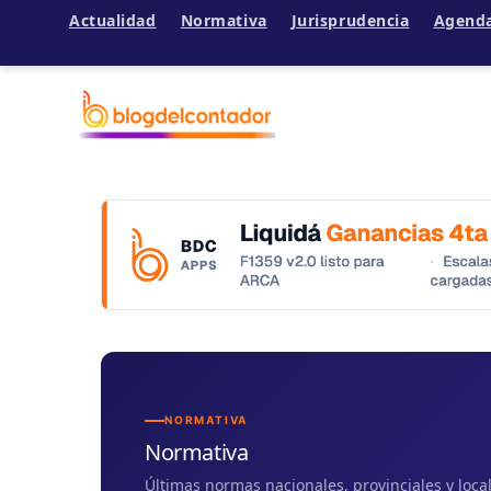
Actualidad
Normativa
Jurisprudencia
Agend
Ir
al
contenido
NORMATIVA
Normativa
Últimas normas nacionales, provinciales y loc