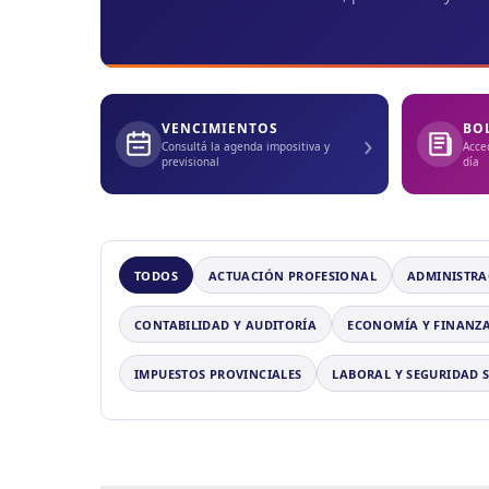
VENCIMIENTOS
BO
›
Consultá la agenda impositiva y
Acce
previsional
día
TODOS
ACTUACIÓN PROFESIONAL
ADMINISTRA
CONTABILIDAD Y AUDITORÍA
ECONOMÍA Y FINANZ
IMPUESTOS PROVINCIALES
LABORAL Y SEGURIDAD 