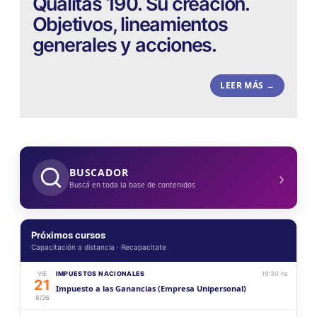
Qualitas 190. Su creación.
Objetivos, lineamientos
generales y acciones.
LEER MÁS →
›
BUSCADOR
Buscá en toda la base de contenidos
Próximos cursos
Capacitación a distancia · Recapacitate
VIE
IMPUESTOS NACIONALES
19:30 hs
21
Impuesto a las Ganancias (Empresa Unipersonal)
8/26