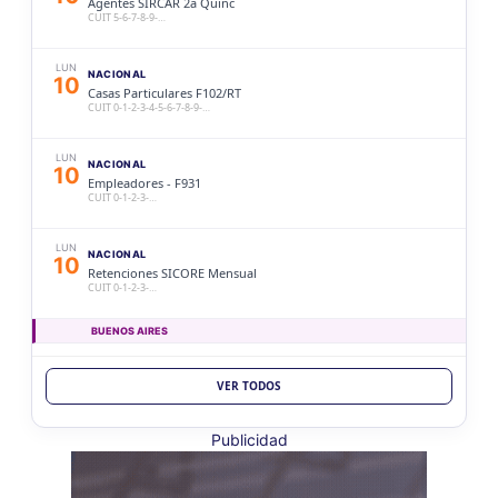
Agentes SIRCAR 2a Quinc
10/26
CUIT 5-6-7-8-9-…
LUN
NACIONAL
10
Casas Particulares F102/RT
CUIT 0-1-2-3-4-5-6-7-8-9-…
LUN
NACIONAL
10
Empleadores - F931
CUIT 0-1-2-3-…
LUN
NACIONAL
10
Retenciones SICORE Mensual
CUIT 0-1-2-3-…
BUENOS AIRES
LUN
BUENOS AIRES
10
VER TODOS
Ag. Bs As Reg Gral Retenc 2aQ
CUIT 0-1-2-3-4-5-6-7-8-9-…
Publicidad
LUN
BUENOS AIRES
10
Agentes Bs As Reg Gral Percep
CUIT 0-1-2-3-4-5-6-7-8-9-…