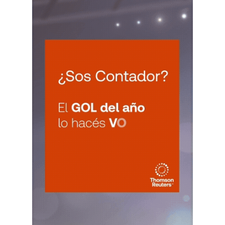
CATAMARCA
LUN
CATAMARCA
10
Agentes RetenciÃ³n Catamarca
CUIT 0-1-2-3-4-5-6-7-8-9-…
CHACO
LUN
CHACO
10
Agentes Ret. Perc. Chaco
CUIT 0-1-2-3-4-5-6-7-8-9-…
CHUBUT
LUN
CHUBUT
10
Agentes Ret. y Perc. Chubut 2Q
CUIT 0-1-2-3-4-5-6-7-8-9-…
CORRIENTES
LUN
CORRIENTES
10
IIBB Corrientes Cuota Fija
CUIT 0-2-4-6-8-…