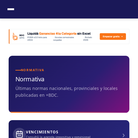
Ir
al
contenido
NORMATIVA
Normativa
Últimas normas nacionales, provinciales y locales
publicadas en +BDC.
›
VENCIMIENTOS
Consultá la agenda impositiva y previsional