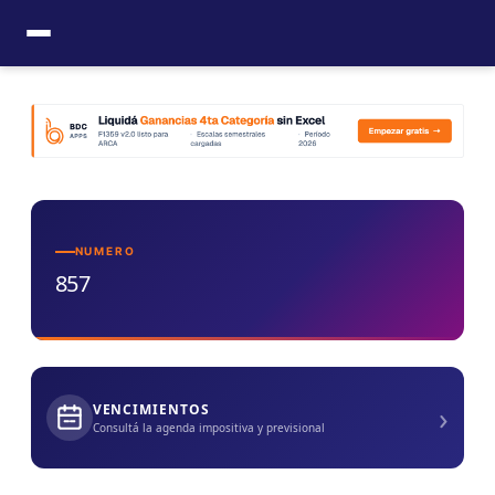
Ir
al
contenido
NUMERO
857
›
VENCIMIENTOS
Consultá la agenda impositiva y previsional