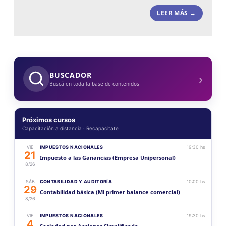
LEER MÁS →
›
BUSCADOR
Buscá en toda la base de contenidos
Próximos cursos
Capacitación a distancia · Recapacitate
VIE
IMPUESTOS NACIONALES
19:30 hs
21
Impuesto a las Ganancias (Empresa Unipersonal)
8/26
SÁB
CONTABILIDAD Y AUDITORÍA
10:00 hs
29
Contabilidad básica (Mi primer balance comercial)
8/26
VIE
IMPUESTOS NACIONALES
19:30 hs
4