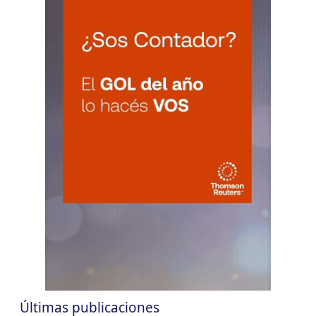
CUIT 0-1-2-3-4-5-6-7-8-9-…
CHACO
LUN
CHACO
10
Agentes Ret. Perc. Chaco
CUIT 0-1-2-3-4-5-6-7-8-9-…
CHUBUT
LUN
CHUBUT
10
Agentes Ret. y Perc. Chubut 2Q
CUIT 0-1-2-3-4-5-6-7-8-9-…
CORRIENTES
LUN
CORRIENTES
10
IIBB Corrientes Cuota Fija
CUIT 0-2-4-6-8-…
LUN
CORRIENTES
10
Reg. Unif. Ret. y Perc. Ctes.
CUIT 2-6-…
Últimas publicaciones