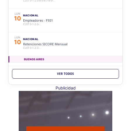
CUIT 0-1-2-3-4-5-6-7-8-9-…
LUN
NACIONAL
10
Empleadores - F931
CUIT 0-1-2-3-…
LUN
NACIONAL
10
Retenciones SICORE Mensual
CUIT 0-1-2-3-…
BUENOS AIRES
LUN
BUENOS AIRES
10
VER TODOS
Ag. Bs As Reg Gral Retenc 2aQ
CUIT 0-1-2-3-4-5-6-7-8-9-…
Publicidad
LUN
BUENOS AIRES
10
Agentes Bs As Reg Gral Percep
CUIT 0-1-2-3-4-5-6-7-8-9-…
CATAMARCA
LUN
CATAMARCA
10
Agentes RetenciÃ³n Catamarca