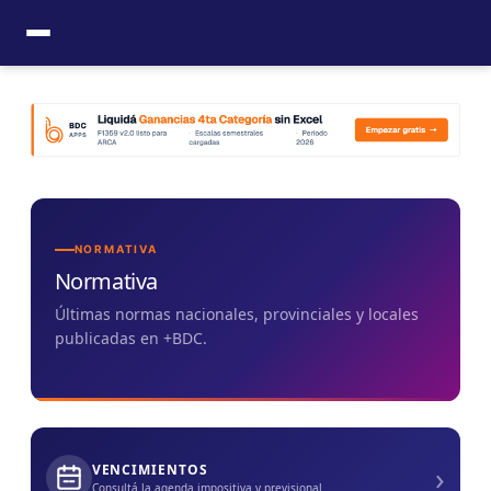
Ir
al
contenido
NORMATIVA
Normativa
Últimas normas nacionales, provinciales y locales
publicadas en +BDC.
›
VENCIMIENTOS
Consultá la agenda impositiva y previsional