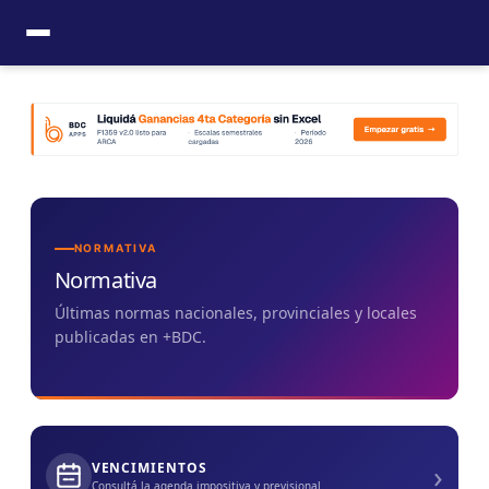
Ir
al
contenido
NORMATIVA
Normativa
Últimas normas nacionales, provinciales y locales
publicadas en +BDC.
›
VENCIMIENTOS
Consultá la agenda impositiva y previsional