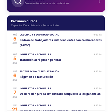
›
Buscá en toda la base de contenidos
Próximos cursos
Capacitación a distancia · Recapacitate
MIÉ
LABORAL Y SEGURIDAD SOCIAL
19:30 hs
5
Padrón de trabajadores independientes con colaboradores
8/26
(PADIC)
MIÉ
IMPUESTOS NACIONALES
19:30 hs
5
Transición al régimen general
8/26
JUE
FACTURACIÓN Y REGISTRACIÓN
19:30 hs
6
Régimen de facturación
8/26
VIE
IMPUESTOS NACIONALES
19:30 hs
7
Declaración jurada simplificada (Impuesto a las ganancias)
8/26
VIE
IMPUESTOS NACIONALES
19:30 hs
21
Impuesto a las Ganancias (Empresa Unipersonal)