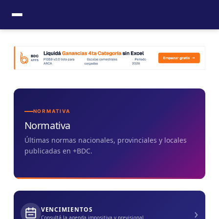
Ir
al
contenido
NORMATIVA
Normativa
Últimas normas nacionales, provinciales y locales
publicadas en +BDC.
›
VENCIMIENTOS
Consultá la agenda impositiva y previsional