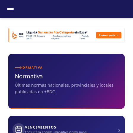
Ir
al
contenido
NORMATIVA
Normativa
Últimas normas nacionales, provinciales y locales
publicadas en +BDC.
›
VENCIMIENTOS
Consultá la agenda impositiva y previsional