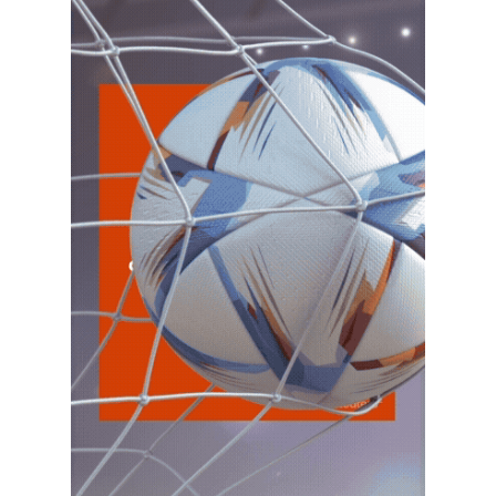
Agentes Retencion La Rioja
CUIT 0-1-2-3-4-…
VIE 7/8
NACIONAL
VIE
NACIONAL
7
Agentes SIRCAR 2a Quinc
CUIT 0-1-2-3-4-…
VIE
NACIONAL
7
Autonomos
CUIT 7-8-9-…
VIE
NACIONAL
7
Contr. Fiscal Nueva Tecn. MT
CUIT 0-1-2-3-4-5-6-7-8-9-…
C.A.B.A.
VIE
C.A.B.A.
7
Agentes Recaudac CABA e-Arciba
CUIT 0-1-2-3-4-5-6-7-8-9-…
ENTRE RIOS