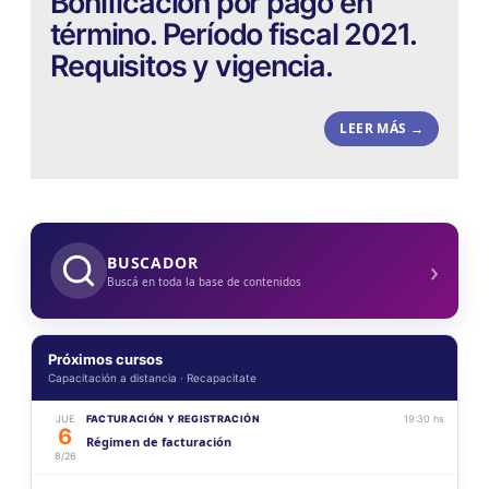
Bonificación por pago en
término. Período fiscal 2021.
Requisitos y vigencia.
LEER MÁS →
›
BUSCADOR
Buscá en toda la base de contenidos
Próximos cursos
Capacitación a distancia · Recapacitate
JUE
FACTURACIÓN Y REGISTRACIÓN
19:30 hs
6
Régimen de facturación
8/26