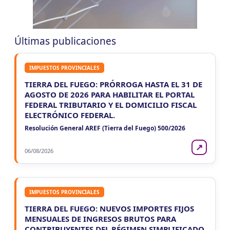
VIE
ENTRE RIOS
7
Ag. Ret. Imp. Prof. Lib. EERR
CUIT 5-6-7-8-9-…
Últimas publicaciones
VIE
ENTRE RIOS
7
Agentes Ret. y Perc. E. Rios
IMPUESTOS PROVINCIALES
CUIT 5-6-7-8-9-…
TIERRA DEL FUEGO: PRÓRROGA HASTA EL 31 DE
JUJUY
AGOSTO DE 2026 PARA HABILITAR EL PORTAL
FEDERAL TRIBUTARIO Y EL DOMICILIO FISCAL
VIE
JUJUY
7
ELECTRÓNICO FEDERAL.
Agentes Ret. Perc. Jujuy
CUIT 0-1-2-3-4-…
Resolución General AREF (Tierra del Fuego) 500/2026
LA RIOJA
↗
06/08/2026
VIE
LA RIOJA
7
Agentes Percepcion La Rioja
CUIT 5-6-7-8-9-…
IMPUESTOS PROVINCIALES
VIE
LA RIOJA
7
TIERRA DEL FUEGO: NUEVOS IMPORTES FIJOS
Agentes Retencion La Rioja
MENSUALES DE INGRESOS BRUTOS PARA
CUIT 5-6-7-8-9-…
CONTRIBUYENTES DEL RÉGIMEN SIMPLIFICADO