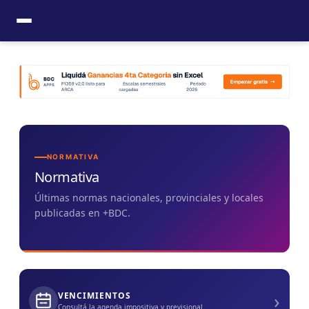
Ir
al
contenido
NORMATIVA
Normativa
Últimas normas nacionales, provinciales y locales
publicadas en +BDC.
›
VENCIMIENTOS
Consultá la agenda impositiva y previsional