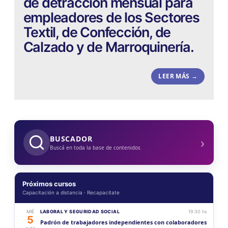
de detracción mensual para
empleadores de los Sectores
Textil, de Confección, de
Calzado y de Marroquinería.
LEER MÁS →
›
BUSCADOR
Buscá en toda la base de contenidos
Próximos cursos
Capacitación a distancia · Recapacitate
MIÉ
LABORAL Y SEGURIDAD SOCIAL
19:30 hs
5
Padrón de trabajadores independientes con colaboradores