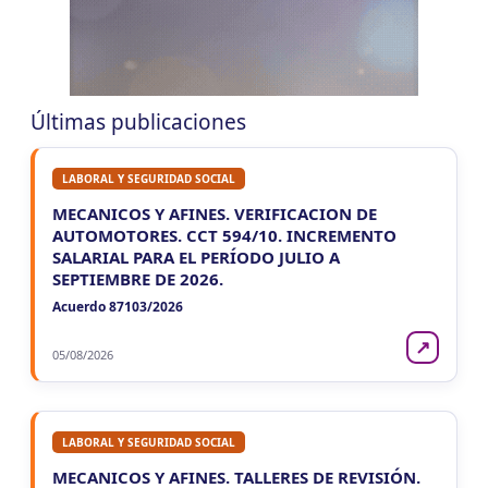
LA RIOJA
JUE
LA RIOJA
6
Agentes Percepcion La Rioja
CUIT 0-1-2-3-4-…
Últimas publicaciones
JUE
LA RIOJA
6
Agentes Retencion La Rioja
LABORAL Y SEGURIDAD SOCIAL
CUIT 0-1-2-3-4-…
MECANICOS Y AFINES. VERIFICACION DE
VIE 7/8
AUTOMOTORES. CCT 594/10. INCREMENTO
NACIONAL
SALARIAL PARA EL PERÍODO JULIO A
SEPTIEMBRE DE 2026.
VIE
NACIONAL
7
Acuerdo 87103/2026
Agentes SIRCAR 2a Quinc
CUIT 0-1-2-3-4-…
↗
05/08/2026
VIE
NACIONAL
7
Autonomos
CUIT 7-8-…
LABORAL Y SEGURIDAD SOCIAL
MECANICOS Y AFINES. TALLERES DE REVISIÓN.