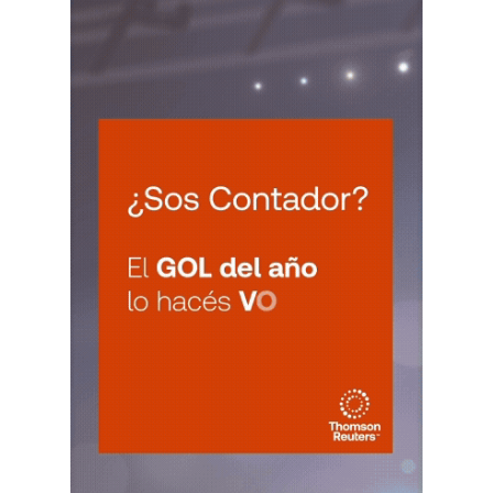
MIÉ
SAN JUAN
5
Agentes Percepcion San Juan
CUIT 0-1-2-3-4-5-6-7-8-9-…
JUE 6/8
NACIONAL
JUE
NACIONAL
6
Autonomos
CUIT 4-5-6-…
JUE
NACIONAL
6
Retenciones SICOSS Mensual
CUIT 7-8-9-…
ENTRE RIOS
JUE
ENTRE RIOS
6
Ag. Ret. Imp. Prof. Lib. EERR
CUIT 0-1-2-3-4-…
JUE
ENTRE RIOS
6
Agentes Ret. y Perc. E. Rios
CUIT 0-1-2-3-4-…