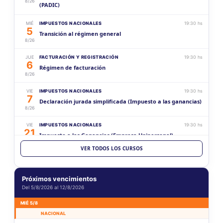
8/26
(PADIC)
MIÉ
IMPUESTOS NACIONALES
19:30 hs
5
Transición al régimen general
8/26
JUE
FACTURACIÓN Y REGISTRACIÓN
19:30 hs
6
Régimen de facturación
8/26
VIE
IMPUESTOS NACIONALES
19:30 hs
7
Declaración jurada simplificada (Impuesto a las ganancias)
8/26
VIE
IMPUESTOS NACIONALES
19:30 hs
21
Impuesto a las Ganancias (Empresa Unipersonal)
8/26
VER TODOS LOS CURSOS
SÁB
CONTABILIDAD Y AUDITORÍA
10:00 hs
29
Contabilidad básica (Mi primer balance comercial)
8/26
Próximos vencimientos
Del 5/8/2026 al 12/8/2026
VIE
IMPUESTOS NACIONALES
19:30 hs
4
Sociedad por Acciones Simplificada
MIÉ 5/8
9/26
NACIONAL