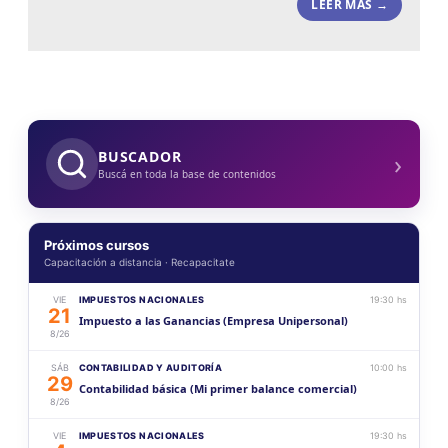
LEER MÁS →
›
BUSCADOR
Buscá en toda la base de contenidos
Próximos cursos
Capacitación a distancia · Recapacitate
VIE
IMPUESTOS NACIONALES
19:30 hs
21
Impuesto a las Ganancias (Empresa Unipersonal)
8/26
SÁB
CONTABILIDAD Y AUDITORÍA
10:00 hs
29
Contabilidad básica (Mi primer balance comercial)
8/26
VIE
IMPUESTOS NACIONALES
19:30 hs