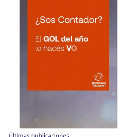
CUIT 0-1-2-3-4-5-6-7-8-9-…
CHACO
LUN
CHACO
10
Agentes Ret. Perc. Chaco
CUIT 0-1-2-3-4-5-6-7-8-9-…
CHUBUT
LUN
CHUBUT
10
Agentes Ret. y Perc. Chubut 2Q
CUIT 0-1-2-3-4-5-6-7-8-9-…
CORRIENTES
LUN
CORRIENTES
10
IIBB Corrientes Cuota Fija
CUIT 0-2-4-6-8-…
LUN
CORRIENTES
10
Reg. Unif. Ret. y Perc. Ctes.
CUIT 0-5-…
Últimas publicaciones