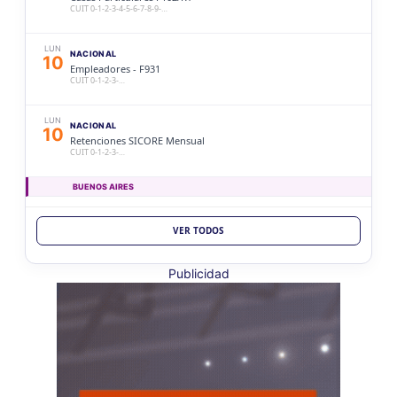
CUIT 0-1-2-3-4-5-6-7-8-9-…
LUN
NACIONAL
10
Empleadores - F931
CUIT 0-1-2-3-…
LUN
NACIONAL
10
Retenciones SICORE Mensual
CUIT 0-1-2-3-…
BUENOS AIRES
LUN
BUENOS AIRES
10
VER TODOS
Ag. Bs As Reg Gral Retenc 2aQ
CUIT 0-1-2-3-4-5-6-7-8-9-…
Publicidad
LUN
BUENOS AIRES
10
Agentes Bs As Reg Gral Percep
CUIT 0-1-2-3-4-5-6-7-8-9-…
CATAMARCA
LUN
CATAMARCA
10
Agentes RetenciÃ³n Catamarca