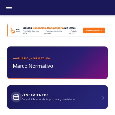
Ir
al
contenido
RUBRO_NORMATIVA
Marco Normativo
›
VENCIMIENTOS
Consultá la agenda impositiva y previsional