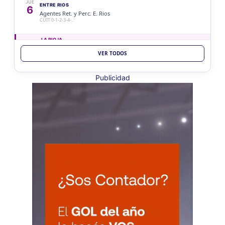
JUE
ENTRE RIOS
6
Agentes Ret. y Perc. E. Rios
CUIT 0-1-2-3-4-…
LA RIOJA
VER TODOS
JUE
LA RIOJA
6
Agentes Percepcion La Rioja
CUIT 0-1-2-3-4-…
Publicidad
JUE
LA RIOJA
6
Agentes Retencion La Rioja
CUIT 0-1-2-3-4-…
VIE 7/8
NACIONAL
VIE
NACIONAL
7
Agentes SIRCAR 2a Quinc
CUIT 0-1-2-3-4-…
VIE
NACIONAL
7
Autonomos
CUIT 7-8-9-…