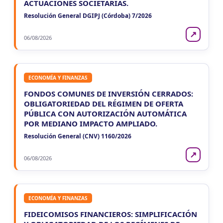
ACTUACIONES SOCIETARIAS.
CUIT 0-1-2-3-4-…
Resolución General DGIPJ (Córdoba) 7/2026
LA RIOJA
↗
VIE
06/08/2026
LA RIOJA
7
Agentes Percepcion La Rioja
CUIT 5-6-7-8-9-…
VIE
ECONOMÍA Y FINANZAS
LA RIOJA
7
Agentes Retencion La Rioja
FONDOS COMUNES DE INVERSIÓN CERRADOS:
CUIT 5-6-7-8-9-…
OBLIGATORIEDAD DEL RÉGIMEN DE OFERTA
PÚBLICA CON AUTORIZACIÓN AUTOMÁTICA
NEUQUEN
POR MEDIANO IMPACTO AMPLIADO.
VIE
NEUQUEN
7
Resolución General (CNV) 1160/2026
Agentes Ret. y Percep. Neuquen
CUIT 4-…
↗
06/08/2026
ECONOMÍA Y FINANZAS
FIDEICOMISOS FINANCIEROS: SIMPLIFICACIÓN