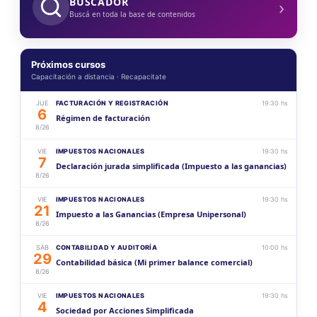
›
BUSCADOR
Buscá en toda la base de contenidos
Próximos cursos
Capacitación a distancia · Recapacitate
JUE
FACTURACIÓN Y REGISTRACIÓN
19:30 hs
6
Régimen de facturación
8/26
VIE
IMPUESTOS NACIONALES
19:30 hs
7
Declaración jurada simplificada (Impuesto a las ganancias)
8/26
VIE
IMPUESTOS NACIONALES
19:30 hs
21
Impuesto a las Ganancias (Empresa Unipersonal)
8/26
SÁB
CONTABILIDAD Y AUDITORÍA
10:00 hs
29
Contabilidad básica (Mi primer balance comercial)
8/26
VIE
IMPUESTOS NACIONALES
19:30 hs
4
Sociedad por Acciones Simplificada