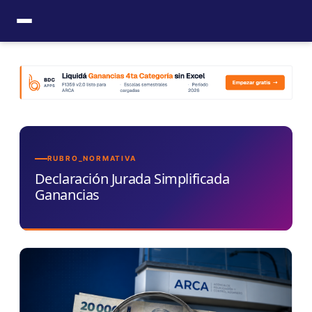
Ir
al
contenido
RUBRO_NORMATIVA
Declaración Jurada Simplificada
Ganancias