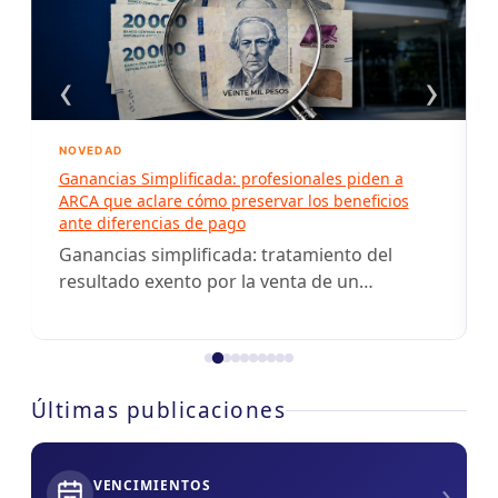
‹
›
NOVEDAD
Ganancias Simplificada: profesionales piden a
ARCA que aclare cómo preservar los beneficios
ante diferencias de pago
Ganancias simplificada: tratamiento del
resultado exento por la venta de un
inmueble y su justificación patrimonial.
Últimas publicaciones
›
VENCIMIENTOS