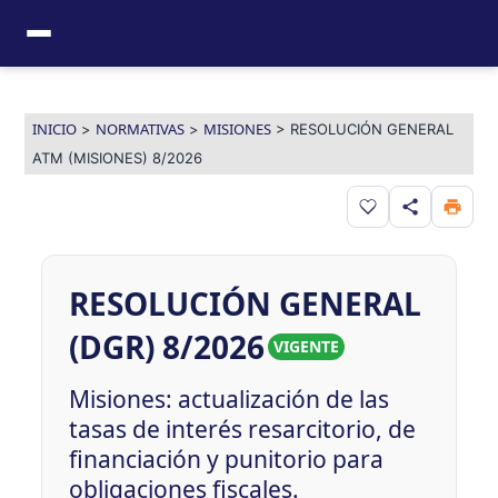
Ir
al
contenido
INICIO
NORMATIVAS
MISIONES
>
>
>
RESOLUCIÓN GENERAL
ATM (MISIONES) 8/2026
Guardar en favor
RESOLUCIÓN GENERAL
(DGR) 8/2026
VIGENTE
Misiones: actualización de las
tasas de interés resarcitorio, de
financiación y punitorio para
obligaciones fiscales.