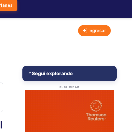
Planes
Ingresar
Seguí explorando
⌃
PUBLICIDAD
l