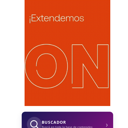
›
BUSCADOR
Buscá en toda la base de contenidos