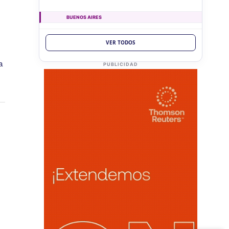
BUENOS AIRES
LUN
BUENOS AIRES
10
VER TODOS
Ag. Bs As Reg Gral Retenc 2aQ
CUIT 0-1-2-3-4-5-6-7-8-9-…
a
PUBLICIDAD
LUN
BUENOS AIRES
10
Agentes Bs As Reg Gral Percep
CUIT 0-1-2-3-4-5-6-7-8-9-…
CATAMARCA
LUN
CATAMARCA
10
Agentes RetenciÃ³n Catamarca
CUIT 0-1-2-3-4-5-6-7-8-9-…
CHACO
LUN
CHACO
10
Agentes Ret. Perc. Chaco
CUIT 0-1-2-3-4-5-6-7-8-9-…
CHUBUT