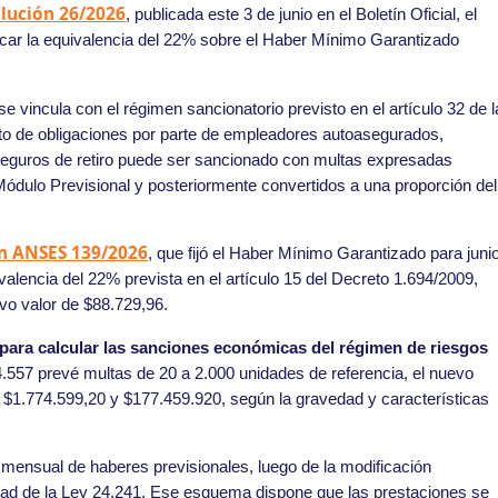
lución 26/2026
, publicada este 3 de junio en el Boletín Oficial, el
icar la equivalencia del 22% sobre el Haber Mínimo Garantizado
e vincula con el régimen sancionatorio previsto en el artículo 32 de l
to de obligaciones por parte de empleadores autoasegurados,
seguros de retiro puede ser sancionado con multas expresadas
dulo Previsional y posteriormente convertidos a una proporción del
n ANSES 139/2026
, que fijó el Haber Mínimo Garantizado para juni
alencia del 22% prevista en el artículo 15 del Decreto 1.694/2009,
evo valor de $88.729,96.
o para calcular las sanciones económicas del régimen de riesgos
.557 prevé multas de 20 a 2.000 unidades de referencia, el nuevo
re $1.774.599,20 y $177.459.920, según la gravedad y características
n mensual de haberes previsionales, luego de la modificación
dad de la Ley 24.241. Ese esquema dispone que las prestaciones se