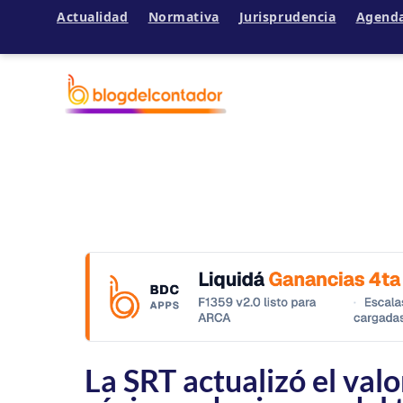
Actualidad
Normativa
Jurisprudencia
Agend
Ir
al
contenido
La SRT actualizó el valo