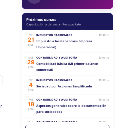
Próximos cursos
Capacitación a distancia · Recapacitate
VIE
IMPUESTOS NACIONALES
19:30 hs
21
Impuesto a las Ganancias (Empresa
8/26
Unipersonal)
SÁB
CONTABILIDAD Y AUDITORÍA
10:00 hs
29
Contabilidad básica (Mi primer balance
8/26
comercial)
VIE
IMPUESTOS NACIONALES
19:30 hs
avoritos
4
Sociedad por Acciones Simplificada
9/26
VIE
CONTABILIDAD Y AUDITORÍA
19:30 hs
18
r
Aspectos generales sobre la documentación
9/26
para sociedades
SÁB
CONTABILIDAD Y AUDITORÍA
10:00 hs
19