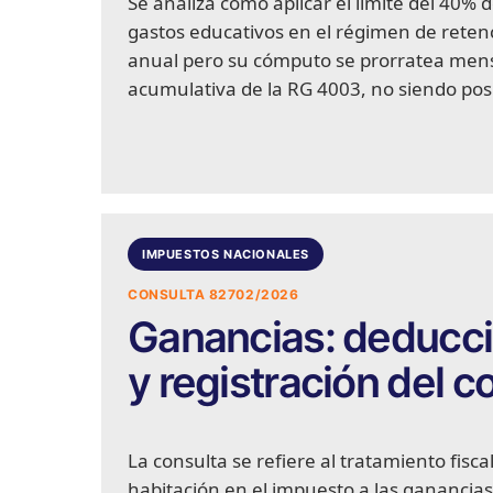
Se analiza cómo aplicar el límite del 40%
gastos educativos en el régimen de retenc
anual pero su cómputo se prorratea men
acumulativa de la RG 4003, no siendo posi
IMPUESTOS NACIONALES
CONSULTA 82702/2026
Ganancias: deducció
y registración del c
La consulta se refiere al tratamiento fisca
habitación en el impuesto a las ganancias y