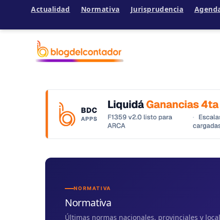
Actualidad
Normativa
Jurisprudencia
Agend
Ir
al
contenido
NORMATIVA
Normativa
Últimas normas nacionales, provinciales y loc