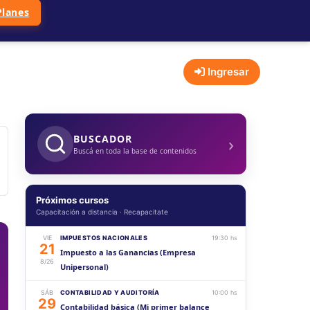
Planes
Ingresar
›
BUSCADOR
Buscá en toda la base de contenidos
Próximos cursos
Capacitación a distancia · Recapacitate
VIE
IMPUESTOS NACIONALES
19:30 hs
21
Impuesto a las Ganancias (Empresa
8/26
Unipersonal)
SÁB
CONTABILIDAD Y AUDITORÍA
10:00 hs
29
Contabilidad básica (Mi primer balance