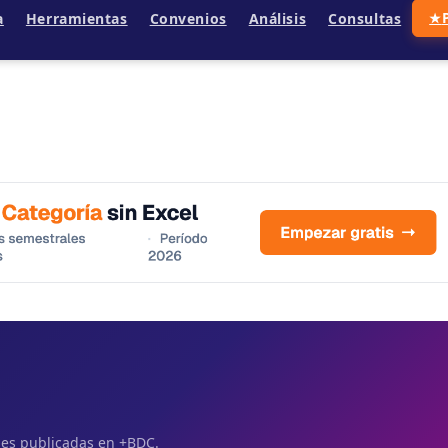
a
Herramientas
Convenios
Análisis
Consultas
★
ales publicadas en +BDC.