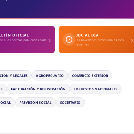
LETÍN OFICIAL
BDC AL DÍA
›
›
dé a las normas publicadas cada
Las novedades profesionales más
recientes
CIÓN Y LEGALES
AGROPECUARIO
COMERCIO EXTERIOR
AS
FACTURACIÓN Y REGISTRACIÓN
IMPUESTOS NACIONALES
SOCIAL
PREVISIÓN SOCIAL
SOCIETARIO