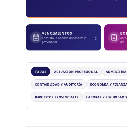
VENCIMIENTOS
BO
›
Consultá la agenda impositiva y
Acce
previsional
día
TODOS
ACTUACIÓN PROFESIONAL
ADMINISTRA
CONTABILIDAD Y AUDITORÍA
ECONOMÍA Y FINANZ
IMPUESTOS PROVINCIALES
LABORAL Y SEGURIDAD 