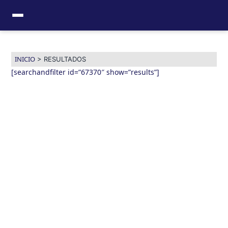
Ir
al
contenido
INICIO
>
RESULTADOS
[searchandfilter id=”67370″ show=”results”]