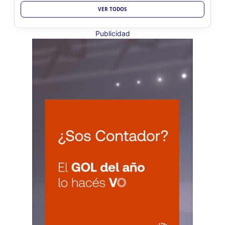
BUENOS AIRES
10
VER TODOS
Ag. Bs As Reg Gral Retenc 2aQ
CUIT 0-1-2-3-4-5-6-7-8-9-…
Publicidad
LUN
BUENOS AIRES
10
Agentes Bs As Reg Gral Percep
CUIT 0-1-2-3-4-5-6-7-8-9-…
CATAMARCA
LUN
CATAMARCA
10
Agentes RetenciÃ³n Catamarca
CUIT 0-1-2-3-4-5-6-7-8-9-…
CHACO
LUN
CHACO
10
Agentes Ret. Perc. Chaco
CUIT 0-1-2-3-4-5-6-7-8-9-…
CHUBUT
LUN
CHUBUT
10
Agentes Ret. y Perc. Chubut 2Q
CUIT 0-1-2-3-4-5-6-7-8-9-…