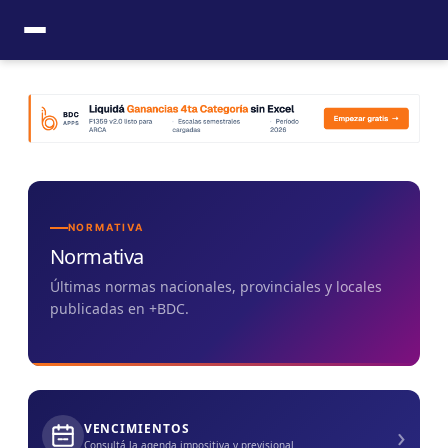
Ir
al
contenido
NORMATIVA
Normativa
Últimas normas nacionales, provinciales y locales
publicadas en +BDC.
›
VENCIMIENTOS
Consultá la agenda impositiva y previsional