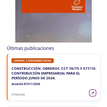
CORRIENTES
LUN
CORRIENTES
10
IIBB Corrientes Cuota Fija
CUIT 0-2-4-6-8-…
LUN
CORRIENTES
10
Reg. Unif. Ret. y Perc. Ctes.
CUIT 1-6-…
Últimas publicaciones
LABORAL Y SEGURIDAD SOCIAL
CONSTRUCCIÓN. OBREROS. CCT 76/75 Y 577/10.
CONTRIBUCIÓN EMPRESARIAL PARA EL
PERÍODO JUNIO DE 2026.
Acuerdo 87311/2026
↗
07/08/2026