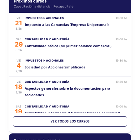
Próximos cursos
Capacitación a distancia · Recapacitate
VIE
IMPUESTOS NACIONALES
19:30 hs
21
Impuesto a las Ganancias (Empresa Unipersonal)
8/26
SÁB
CONTABILIDAD Y AUDITORÍA
10:00 hs
29
Contabilidad básica (Mi primer balance comercial)
8/26
VIE
IMPUESTOS NACIONALES
19:30 hs
4
Sociedad por Acciones Simplificada
9/26
VIE
CONTABILIDAD Y AUDITORÍA
19:30 hs
18
Aspectos generales sobre la documentación para
9/26
sociedades
SÁB
CONTABILIDAD Y AUDITORÍA
10:00 hs
19
Contabilidad intermedia (Mi primer balance comercial)
9/26
VER TODOS LOS CURSOS
VIE
CONTABILIDAD Y AUDITORÍA
19:30 hs
2
Estados Contables (Histórico vs Ajustado)
10/26