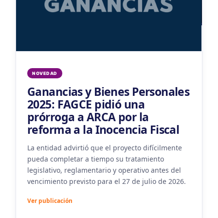
NOVEDAD
Ganancias y Bienes Personales
2025: FAGCE pidió una
prórroga a ARCA por la
reforma a la Inocencia Fiscal
P
a
R
La entidad advirtió que el proyecto difícilmente
a
pueda completar a tiempo su tratamiento
m
legislativo, reglamentario y operativo antes del
e
vencimiento previsto para el 27 de julio de 2026.
n
Ver publicación
V