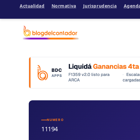
Actualidad
Normativa
Jurisprudencia
Agend
Ir
al
contenido
NUMERO
11194