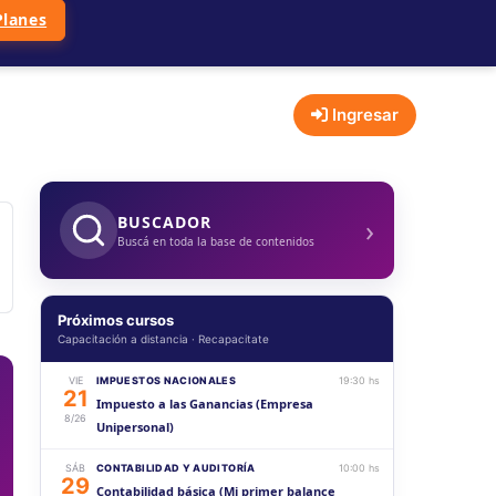
Planes
Ingresar
›
BUSCADOR
Buscá en toda la base de contenidos
Próximos cursos
Capacitación a distancia · Recapacitate
VIE
IMPUESTOS NACIONALES
19:30 hs
21
Impuesto a las Ganancias (Empresa
8/26
Unipersonal)
SÁB
CONTABILIDAD Y AUDITORÍA
10:00 hs
29
Contabilidad básica (Mi primer balance