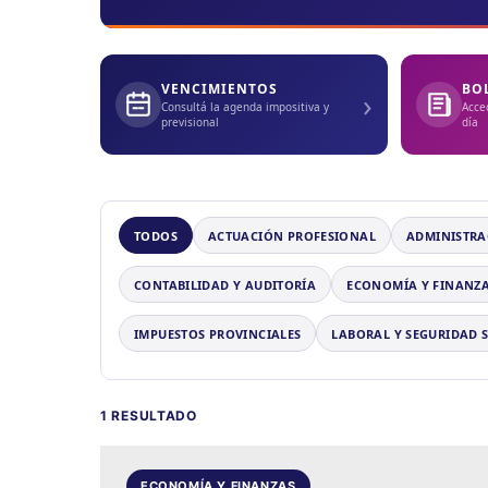
VENCIMIENTOS
BO
›
Consultá la agenda impositiva y
Acce
previsional
día
TODOS
ACTUACIÓN PROFESIONAL
ADMINISTRA
CONTABILIDAD Y AUDITORÍA
ECONOMÍA Y FINANZ
IMPUESTOS PROVINCIALES
LABORAL Y SEGURIDAD 
1 RESULTADO
ECONOMÍA Y FINANZAS