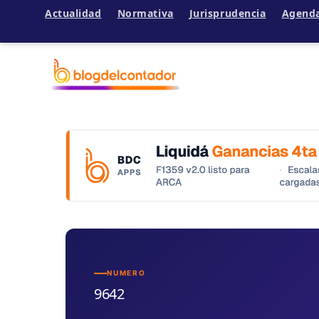
Actualidad
Normativa
Jurisprudencia
Agend
Ir
al
contenido
NUMERO
9642