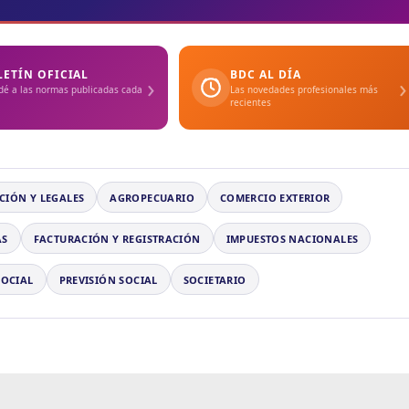
LETÍN OFICIAL
BDC AL DÍA
›
›
dé a las normas publicadas cada
Las novedades profesionales más
recientes
CIÓN Y LEGALES
AGROPECUARIO
COMERCIO EXTERIOR
AS
FACTURACIÓN Y REGISTRACIÓN
IMPUESTOS NACIONALES
SOCIAL
PREVISIÓN SOCIAL
SOCIETARIO