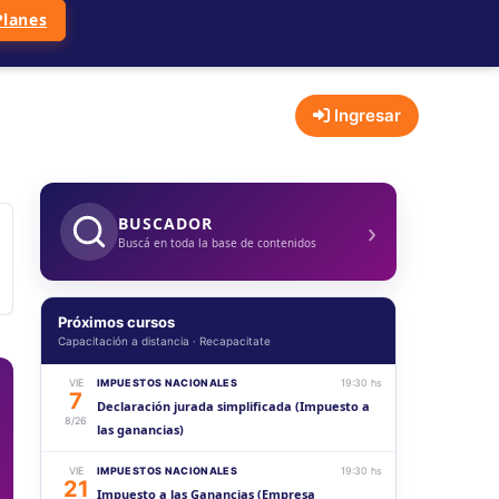
Planes
Ingresar
›
BUSCADOR
Buscá en toda la base de contenidos
Próximos cursos
Capacitación a distancia · Recapacitate
VIE
IMPUESTOS NACIONALES
19:30 hs
7
Declaración jurada simplificada (Impuesto a
8/26
las ganancias)
VIE
IMPUESTOS NACIONALES
19:30 hs
21
Impuesto a las Ganancias (Empresa