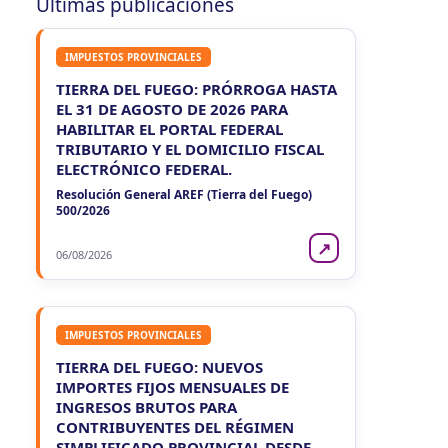
Últimas publicaciones
Agentes Ret. y Perc. DJ Inf.
CUIT 0-1-2-3-…
IMPUESTOS PROVINCIALES
LUN 10/8
NACIONAL
TIERRA DEL FUEGO: PRÓRROGA HASTA
EL 31 DE AGOSTO DE 2026 PARA
LUN
NACIONAL
10
HABILITAR EL PORTAL FEDERAL
Agentes SIRCAR 2a Quinc
CUIT 5-6-7-8-9-…
TRIBUTARIO Y EL DOMICILIO FISCAL
ELECTRÓNICO FEDERAL.
LUN
Resolución General AREF (Tierra del Fuego)
NACIONAL
10
500/2026
Casas Particulares F102/RT
CUIT 0-1-2-3-4-5-6-7-8-9-…
↗
06/08/2026
LUN
NACIONAL
10
Empleadores - F931
CUIT 0-2-3-…
IMPUESTOS PROVINCIALES
TIERRA DEL FUEGO: NUEVOS
IMPORTES FIJOS MENSUALES DE
INGRESOS BRUTOS PARA
CONTRIBUYENTES DEL RÉGIMEN
SIMPLIFICADO PROVINCIAL DESDE