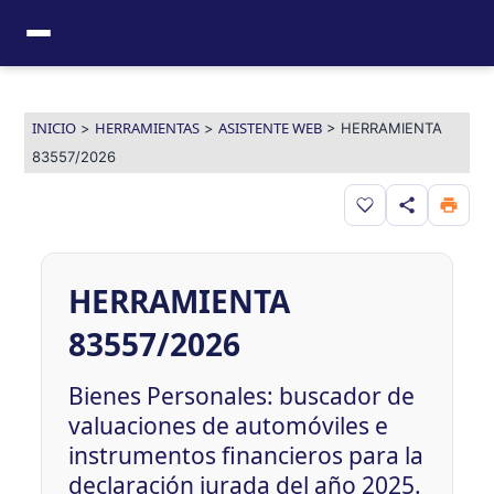
Ir
al
contenido
INICIO
HERRAMIENTAS
ASISTENTE WEB
>
>
>
HERRAMIENTA
83557/2026
Guardar en favor
HERRAMIENTA
83557/2026
Bienes Personales: buscador de
valuaciones de automóviles e
instrumentos financieros para la
declaración jurada del año 2025.