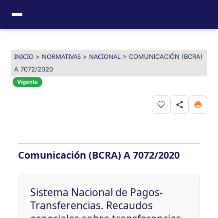
Ir
al
contenido
INICIO
NORMATIVAS
NACIONAL
>
>
>
COMUNICACIÓN (BCRA)
A 7072/2020
Vigente
Guardar en favor
Comunicación (BCRA) A 7072/2020
Sistema Nacional de Pagos-
Transferencias. Recaudos