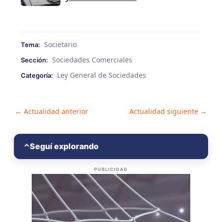
Societario
Tema:
Sociedades Comerciales
Sección:
Ley General de Sociedades
Categoría:
Post
←
Actualidad anterior
Actualidad siguiente
→
navigation
Seguí explorando
⌃
PUBLICIDAD