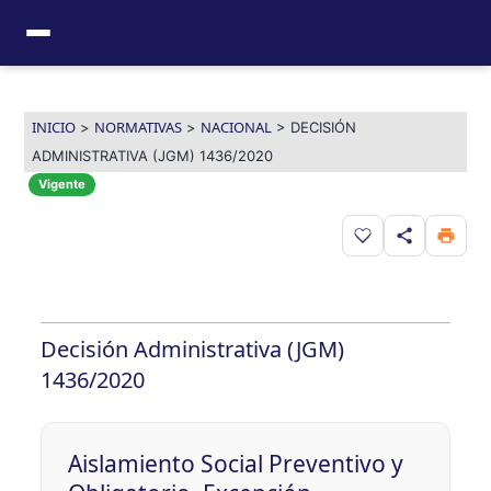
Ir
al
contenido
INICIO
NORMATIVAS
NACIONAL
>
>
>
DECISIÓN
ADMINISTRATIVA (JGM) 1436/2020
Vigente
Guardar en favor
Decisión Administrativa (JGM)
1436/2020
Aislamiento Social Preventivo y