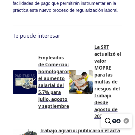
facilidades de pago que permitirán instrumentar en la
práctica este nuevo proceso de regularización laboral.
Te puede interesar
La SRT
actualizó el
Empleados
valor
de Comercio:
MOPRE
homologaron
para las
el aumento
multas de
salarial del
riesgos del
5,7% para
trabajo
julio, agosto
desde
y septiembre
agosto de
2026
Trabajo agrario: publicaron el acta