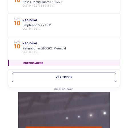
Casas Particulares F102/RT
CUIT 0-1-2-3-4-5-6-7-8-9-…
LUN
NACIONAL
10
Empleadores - F931
CUIT 0-1-2-3-…
LUN
NACIONAL
10
Retenciones SICORE Mensual
CUIT 0-1-2-3-…
BUENOS AIRES
LUN
BUENOS AIRES
10
VER TODOS
Ag. Bs As Reg Gral Retenc 2aQ
CUIT 0-1-2-3-4-5-6-7-8-9-…
PUBLICIDAD
LUN
BUENOS AIRES
10
Agentes Bs As Reg Gral Percep
CUIT 0-1-2-3-4-5-6-7-8-9-…
CATAMARCA
LUN
CATAMARCA