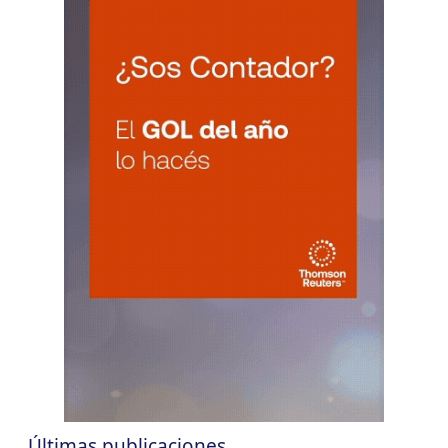
10
Agentes RetenciÃ³n Catamarca
CUIT 0-1-2-3-4-5-6-7-8-9-…
CHACO
LUN
CHACO
10
Agentes Ret. Perc. Chaco
CUIT 0-1-2-3-4-5-6-7-8-9-…
CHUBUT
LUN
CHUBUT
10
Agentes Ret. y Perc. Chubut 2Q
CUIT 0-1-2-3-4-5-6-7-8-9-…
CORRIENTES
LUN
CORRIENTES
10
IIBB Corrientes Cuota Fija
CUIT 0-2-4-6-8-…
LUN
CORRIENTES
10
Reg. Unif. Ret. y Perc. Ctes.
CUIT 4-8-…
Últimas publicaciones