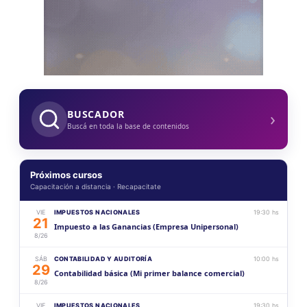
›
BUSCADOR
Buscá en toda la base de contenidos
Próximos cursos
Capacitación a distancia · Recapacitate
VIE
IMPUESTOS NACIONALES
19:30 hs
21
Impuesto a las Ganancias (Empresa Unipersonal)
8/26
SÁB
CONTABILIDAD Y AUDITORÍA
10:00 hs
29
Contabilidad básica (Mi primer balance comercial)
8/26
VIE
IMPUESTOS NACIONALES
19:30 hs