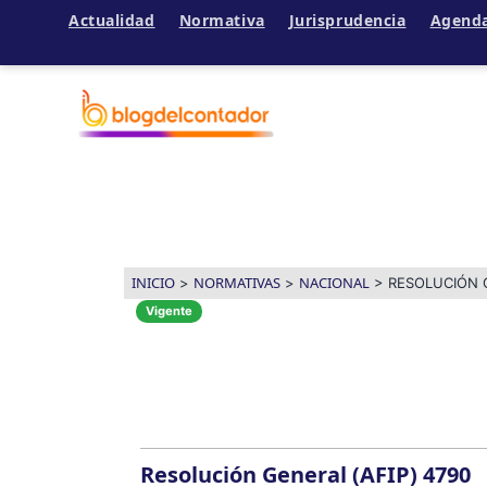
Actualidad
Normativa
Jurisprudencia
Agend
Ir
al
contenido
INICIO
NORMATIVAS
NACIONAL
>
>
>
RESOLUCIÓN G
Vigente
Resolución General (AFIP) 4790