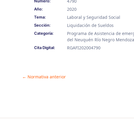
4790
Número:
2020
Año:
Laboral y Seguridad Social
Tema:
Liquidación de Sueldos
Sección:
Programa de Asistencia de emerge
Categoría:
del Neuquén Río Negro Mendoza
RGAFI202004790
Cita Digital:
Post
←
Normativa anterior
navigation