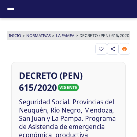
Ir
al
contenido
INICIO
NORMATIVAS
LA PAMPA
>
>
>
DECRETO (PEN) 615/2020
Guardar en favor
DECRETO (PEN)
615/2020
VIGENTE
Seguridad Social. Provincias del
Neuquén, Río Negro, Mendoza,
San Juan y La Pampa. Programa
de Asistencia de emergencia
económica, productiva,