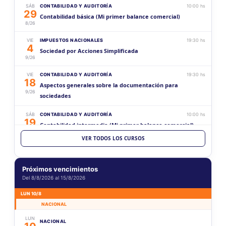
SÁB
CONTABILIDAD Y AUDITORÍA
10:00 hs
29
Contabilidad básica (Mi primer balance comercial)
8/26
VIE
IMPUESTOS NACIONALES
19:30 hs
4
Sociedad por Acciones Simplificada
9/26
VIE
CONTABILIDAD Y AUDITORÍA
19:30 hs
18
Aspectos generales sobre la documentación para
9/26
sociedades
SÁB
CONTABILIDAD Y AUDITORÍA
10:00 hs
19
Contabilidad intermedia (Mi primer balance comercial)
9/26
VER TODOS LOS CURSOS
VIE
CONTABILIDAD Y AUDITORÍA
19:30 hs
2
Estados Contables (Histórico vs Ajustado)
10/26
Próximos vencimientos
Del 8/8/2026 al 15/8/2026
SÁB
CONTABILIDAD Y AUDITORÍA
10:00 hs
17
Contabilidad superior (Mi primer balance comercial)
LUN 10/8
10/26
NACIONAL
SÁB
ACTUACIÓN PROFESIONAL
10:00 hs
LUN
NACIONAL
31