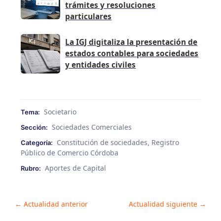
trámites y resoluciones
particulares
La IGJ digitaliza la presentación de
estados contables para sociedades
y entidades civiles
Societario
Tema:
Sociedades Comerciales
Sección:
Constitución de sociedades
Registro
Categoría:
,
Público de Comercio Córdoba
Aportes de Capital
Rubro:
Post
←
Actualidad anterior
Actualidad siguiente
→
navigation