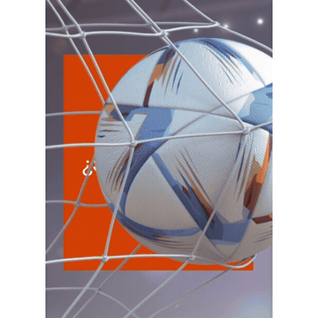
CATAMARCA
LUN
CATAMARCA
10
Agentes RetenciÃ³n Catamarca
CUIT 0-1-2-3-4-5-6-7-8-9-…
CHACO
LUN
CHACO
10
Agentes Ret. Perc. Chaco
CUIT 0-1-2-3-4-5-6-7-8-9-…
CHUBUT
LUN
CHUBUT
10
Agentes Ret. y Perc. Chubut 2Q
CUIT 0-1-2-3-4-5-6-7-8-9-…
CORRIENTES
LUN
CORRIENTES
10
IIBB Corrientes Cuota Fija
CUIT 0-2-4-6-8-…