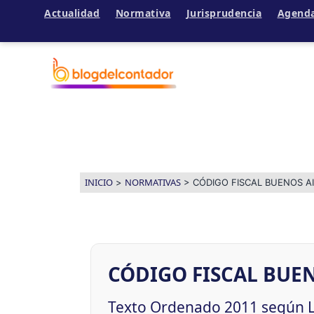
Actualidad
Normativa
Jurisprudencia
Agend
Ir
al
contenido
INICIO
NORMATIVAS
>
>
CÓDIGO FISCAL BUENOS AI
CÓDIGO FISCAL BUEN
Texto Ordenado 2011 según Le