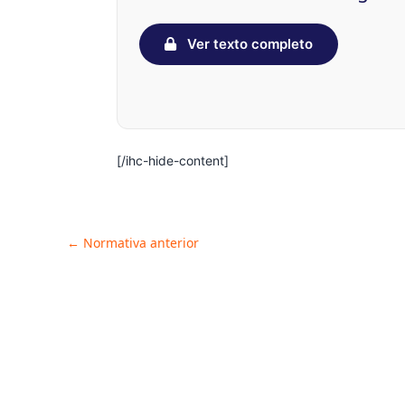
Ver texto completo
[/ihc-hide-content]
Post
←
Normativa anterior
navigation