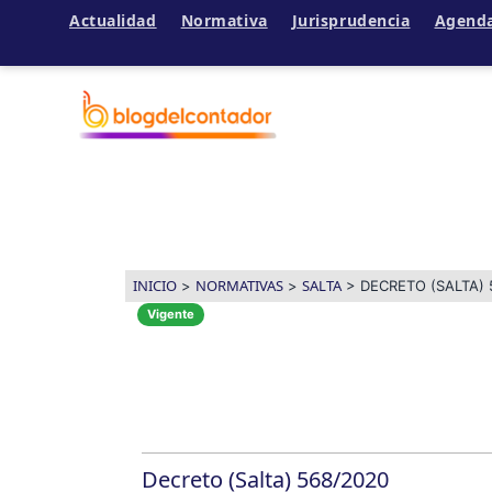
Actualidad
Normativa
Jurisprudencia
Agend
Ir
al
contenido
INICIO
NORMATIVAS
SALTA
>
>
>
DECRETO (SALTA) 
Vigente
Decreto (Salta) 568/2020