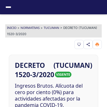
Ir
al
contenido
INICIO
NORMATIVAS
TUCUMAN
>
>
>
DECRETO (TUCUMAN)
1520-3/2020
Guardar en favor
DECRETO (TUCUMAN)
1520-3/2020
VIGENTE
Ingresos Brutos. Alícuota del
cero por ciento (0%) para
actividades afectadas por la
pandemia COVID-19.