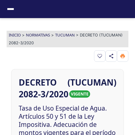
Ir
al
contenido
INICIO
NORMATIVAS
TUCUMAN
>
>
>
DECRETO (TUCUMAN)
2082-3/2020
Guardar en favor
DECRETO (TUCUMAN)
2082-3/2020
VIGENTE
Tasa de Uso Especial de Agua.
Artículos 50 y 51 de la Ley
Impositiva. Adecuación de
montos vigentes para el período