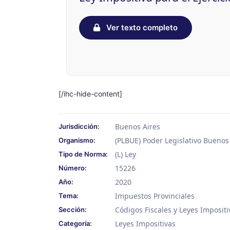
Ver texto completo
[/ihc-hide-content]
Buenos Aires
Jurisdicción:
(PLBUE) Poder Legislativo Buenos
Organismo:
(L) Ley
Tipo de Norma:
15226
Número:
2020
Año:
Impuestos Provinciales
Tema:
Códigos Fiscales y Leyes Impositi
Sección:
Leyes Impositivas
Categoría: