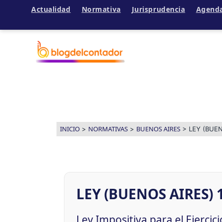
Actualidad
Normativa
Jurisprudencia
Agend
Ir
al
contenido
INICIO
NORMATIVAS
BUENOS AIRES
>
>
>
LEY (BUEN
LEY (BUENOS AIRES) 
Ley Impositiva para el Ejercic