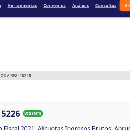
a
Herramientas
Convenios
Análisis
Consultas
★
OS AIRES) 15226
15226
VIGENTE
io Fiscal 2021. Alícuotas Ingresos Brutos. Ap