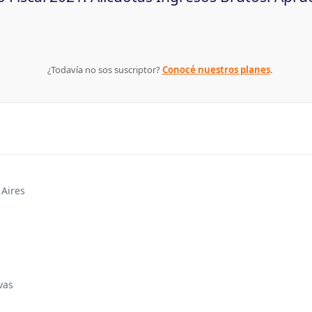
¿Todavía no sos suscriptor?
Conocé nuestros planes
.
 Aires
vas