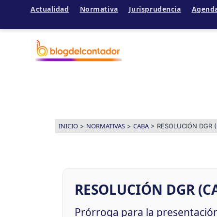
Actualidad
Normativa
Jurisprudencia
Agend
Ir
al
contenido
INICIO
NORMATIVAS
CABA
>
>
>
RESOLUCIÓN DGR (
RESOLUCIÓN DGR (CA
Prórroga para la presentació