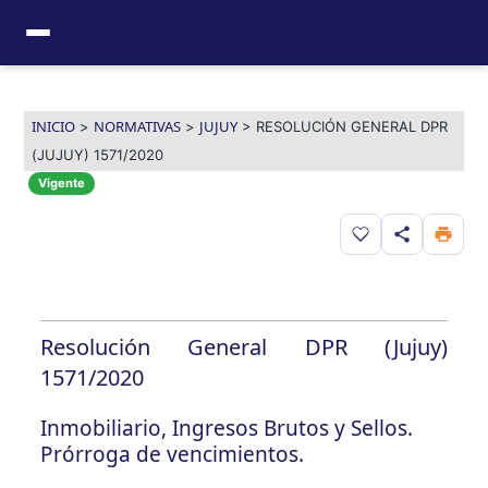
Ir
al
contenido
INICIO
NORMATIVAS
JUJUY
>
>
>
RESOLUCIÓN GENERAL DPR
(JUJUY) 1571/2020
Vigente
Guardar en favor
Resolución General DPR (Jujuy)
1571/2020
Inmobiliario, Ingresos Brutos y Sellos.
Prórroga de vencimientos.