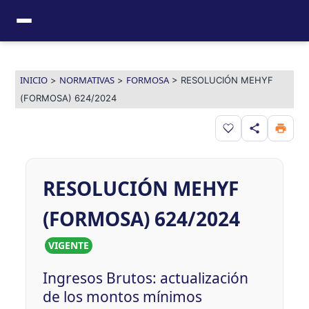
Ir
al
contenido
INICIO
NORMATIVAS
FORMOSA
>
>
>
RESOLUCIÓN MEHYF
(FORMOSA) 624/2024
Guardar en favor
RESOLUCIÓN MEHYF
(FORMOSA) 624/2024
VIGENTE
Ingresos Brutos: actualización
de los montos mínimos