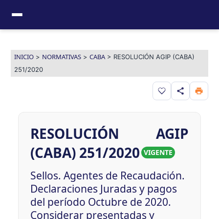
Ir
al
contenido
INICIO
NORMATIVAS
CABA
>
>
>
RESOLUCIÓN AGIP (CABA)
251/2020
Guardar en favor
RESOLUCIÓN AGIP
(CABA) 251/2020
VIGENTE
Sellos. Agentes de Recaudación.
Declaraciones Juradas y pagos
del período Octubre de 2020.
Considerar presentadas y