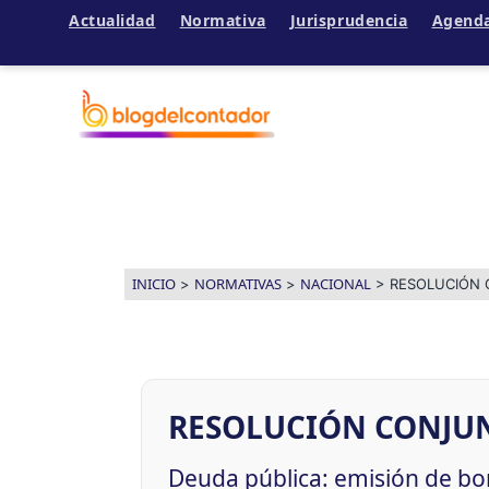
Actualidad
Normativa
Jurisprudencia
Agend
Ir
al
contenido
INICIO
NORMATIVAS
NACIONAL
>
>
>
RESOLUCIÓN C
RESOLUCIÓN CONJUNTA
Deuda pública: emisión de bo