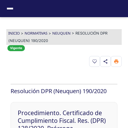
Ir
al
contenido
INICIO
NORMATIVAS
NEUQUEN
>
>
>
RESOLUCIÓN DPR
(NEUQUEN) 190/2020
Vigente
Guardar en favor
Resolución DPR (Neuquen) 190/2020
Procedimiento. Certificado de
Cumplimiento Fiscal. Res. (DPR)