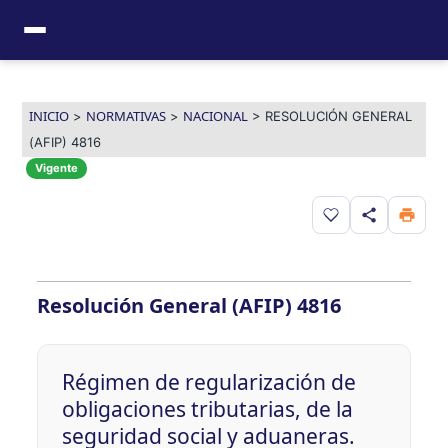
Ir
al
contenido
INICIO
NORMATIVAS
NACIONAL
>
>
>
RESOLUCIÓN GENERAL
(AFIP) 4816
Vigente
Guardar en favor
Resolución General (AFIP) 4816
Régimen de regularización de
obligaciones tributarias, de la
seguridad social y aduaneras.