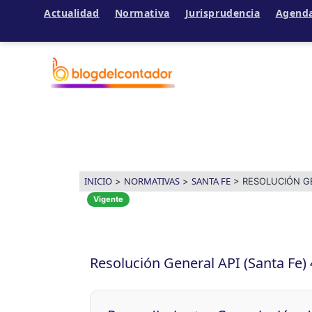
Actualidad
Normativa
Jurisprudencia
Agend
Ir
al
contenido
INICIO
NORMATIVAS
SANTA FE
>
>
>
RESOLUCIÓN GE
Vigente
Resolución General API (Santa Fe)