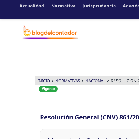
Actualidad
Normativa
Jurisprudencia
Agend
Ir
al
contenido
INICIO
NORMATIVAS
NACIONAL
>
>
>
RESOLUCIÓN 
Vigente
Resolución General (CNV) 861/2