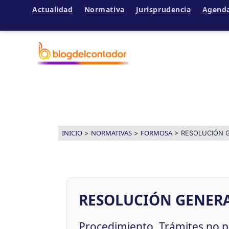
Actualidad
Normativa
Jurisprudencia
Agend
Ir
al
contenido
INICIO
NORMATIVAS
FORMOSA
>
>
>
RESOLUCIÓN 
RESOLUCIÓN GENERA
Procedimiento. Trámites no pr