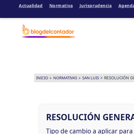
Actualidad
Normativa
Jurisprudencia
Agend
Ir
al
contenido
INICIO
NORMATIVAS
SAN LUIS
>
>
>
RESOLUCIÓN GE
RESOLUCIÓN GENERAL
Tipo de cambio a aplicar par