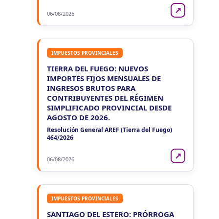
↗
LA RIOJA
06/08/2026
VIE
LA RIOJA
7
Agentes Percepcion La Rioja
CUIT 5-6-7-8-9-…
IMPUESTOS PROVINCIALES
VIE
LA RIOJA
TIERRA DEL FUEGO: NUEVOS
7
Agentes Retencion La Rioja
IMPORTES FIJOS MENSUALES DE
CUIT 5-6-7-8-9-…
INGRESOS BRUTOS PARA
CONTRIBUYENTES DEL RÉGIMEN
NEUQUEN
SIMPLIFICADO PROVINCIAL DESDE
VIE
AGOSTO DE 2026.
NEUQUEN
7
Agentes Ret. y Percep. Neuquen
Resolución General AREF (Tierra del Fuego)
CUIT 3-…
464/2026
↗
06/08/2026
IMPUESTOS PROVINCIALES
SANTIAGO DEL ESTERO: PRÓRROGA