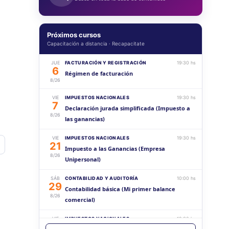
Próximos cursos
Capacitación a distancia · Recapacitate
JUE
FACTURACIÓN Y REGISTRACIÓN
19:30 hs
6
Régimen de facturación
8/26
VIE
IMPUESTOS NACIONALES
19:30 hs
7
Declaración jurada simplificada (Impuesto a
8/26
las ganancias)
VIE
IMPUESTOS NACIONALES
19:30 hs
21
Impuesto a las Ganancias (Empresa
avoritos
8/26
Unipersonal)
SÁB
CONTABILIDAD Y AUDITORÍA
10:00 hs
29
Contabilidad básica (Mi primer balance
8/26
comercial)
VIE
IMPUESTOS NACIONALES
19:30 hs
4