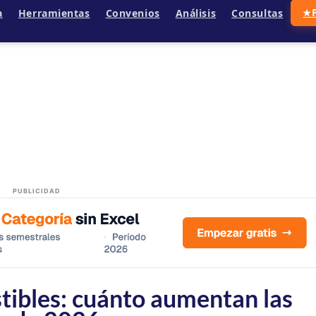
a
Herramientas
Convenios
Análisis
Consultas
★
PUBLICIDAD
tibles: cuánto aumentan las