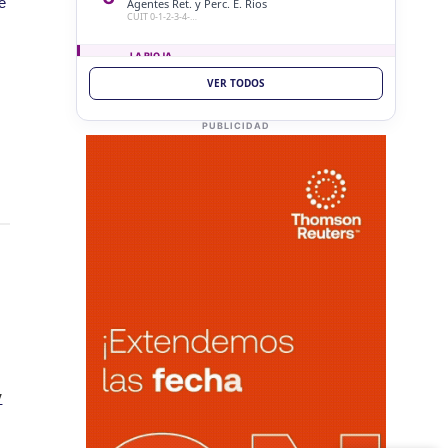
e
Agentes Ret. y Perc. E. Rios
CUIT 0-1-2-3-4-…
LA RIOJA
VER TODOS
JUE
LA RIOJA
6
Agentes Percepcion La Rioja
CUIT 0-1-2-3-4-…
PUBLICIDAD
JUE
LA RIOJA
6
Agentes Retencion La Rioja
CUIT 0-1-2-3-4-…
VIE 7/8
NACIONAL
VIE
NACIONAL
7
Agentes SIRCAR 2a Quinc
CUIT 0-1-2-3-4-…
VIE
NACIONAL
7
Autonomos
y
CUIT 7-8-9-…