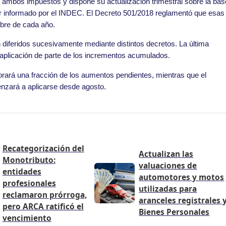
 ambos impuestos y dispone su actualización trimestral sobre la bas
or informado por el INDEC. El Decreto 501/2018 reglamentó que esas
tubre de cada año.
n diferidos sucesivamente mediante distintos decretos. La última
a aplicación de parte de los incrementos acumulados.
orará una fracción de los aumentos pendientes, mientras que el
nzará a aplicarse desde agosto.
Recategorización del
Actualizan las
Monotributo:
valuaciones de
entidades
automotores y motos
profesionales
utilizadas para
reclamaron prórroga,
aranceles registrales 
pero ARCA ratificó el
Bienes Personales
vencimiento