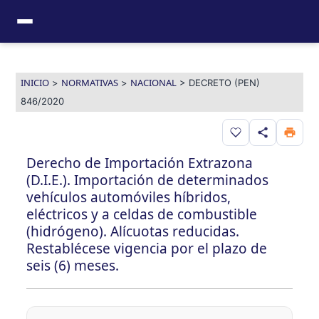
Ir
al
contenido
INICIO
NORMATIVAS
NACIONAL
>
>
>
DECRETO (PEN)
846/2020
Guardar en favor
Derecho de Importación Extrazona
(D.I.E.). Importación de determinados
vehículos automóviles híbridos,
eléctricos y a celdas de combustible
(hidrógeno). Alícuotas reducidas.
Restablécese vigencia por el plazo de
seis (6) meses.