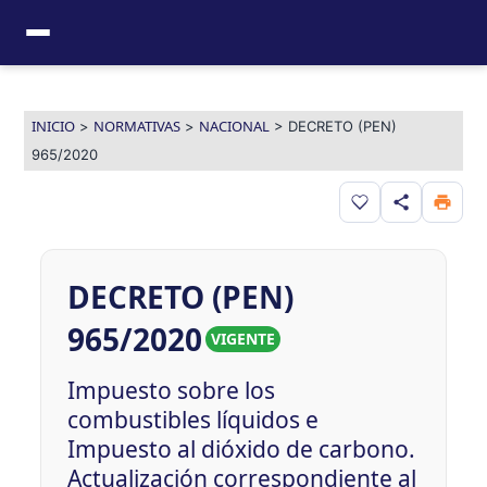
Ir
al
contenido
INICIO
NORMATIVAS
NACIONAL
>
>
>
DECRETO (PEN)
965/2020
Guardar en favor
DECRETO (PEN)
965/2020
VIGENTE
Impuesto sobre los
combustibles líquidos e
Impuesto al dióxido de carbono.
Actualización correspondiente al