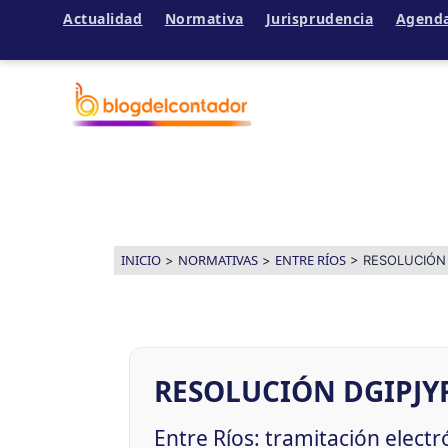
Actualidad
Normativa
Jurisprudencia
Agend
Ir
al
contenido
INICIO
NORMATIVAS
ENTRE RÍOS
>
>
>
RESOLUCIÓN 
RESOLUCIÓN DGIPJYR
Entre Ríos: tramitación electr