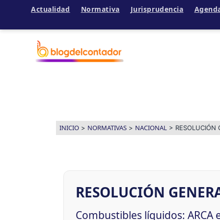
Actualidad
Normativa
Jurisprudencia
Agend
Ir
al
contenido
INICIO
NORMATIVAS
NACIONAL
>
>
>
RESOLUCIÓN 
RESOLUCIÓN GENERAL
Combustibles líquidos: ARCA 