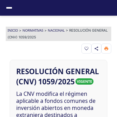
Ir
al
contenido
INICIO
NORMATIVAS
NACIONAL
>
>
>
RESOLUCIÓN GENERAL
(CNV) 1059/2025
Guardar en favor
RESOLUCIÓN GENERAL
(CNV) 1059/2025
VIGENTE
La CNV modifica el régimen
aplicable a fondos comunes de
inversión abiertos en moneda
extranjera destinados a